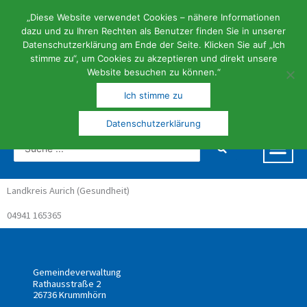
Zum
Inhalt
„Diese Website verwendet Cookies – nähere Informationen
springen
dazu und zu Ihren Rechten als Benutzer finden Sie in unserer
Datenschutzerklärung am Ende der Seite. Klicken Sie auf „Ich
stimme zu“, um Cookies zu akzeptieren und direkt unsere
Website besuchen zu können.“
FERIEN- | KUNST- UND KULTURGEMEINDE
Ich stimme zu
Datenschutzerklärung
Search
...
Landkreis Aurich (Gesundheit)
04941 165365
Gemeindeverwaltung
Rathausstraße 2
26736 Krummhörn