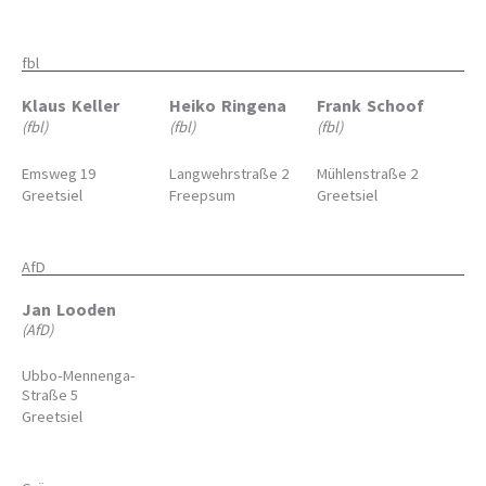
fbl
Klaus
Keller
Heiko
Ringena
Frank
Schoof
(fbl)
(fbl)
(fbl)
Emsweg 19
Langwehrstraße 2
Mühlenstraße 2
Greetsiel
Freepsum
Greetsiel
AfD
Jan
Looden
(AfD)
Ubbo-Mennenga-
Straße 5
Greetsiel