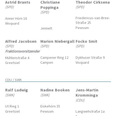
Astrid
Brants
Christiane
Theodor
Cirksena
Poppinga
(SPD)
(SPD)
(SPD)
Friedericus-van-Bree-
Anner Hörn 16
Straße 25
Woquard
Pewsum
Jennelt
Alfred
Jacobsen
Marion
Niebergall
Focko
Smit
(SPD)
(SPD)
(SPD)
Fraktionsvorsitzender
Campener Ring 12
Dykhuser Straße 9
Mühlenstraße 4
Campen
Visquard
Greetsiel
CDU / SWK
Ralf
Ludwig
Nadine
Booken
Jens-Martin
Kromminga
(SWK)
(SWK)
(CDU)
Ut Rieg 1
Eiskehörn 35
Greetsiel
Pewsum
Langwehstraße 1a