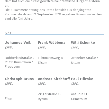
dem Rat auch die direkt gewählte hauptamtliche Bürgermeisterin
an.
Die Zusammensetzung des Rates hat sich aus der jüngsten
Kommunalwahl am 12. September 2021 ergeben. Kommunalwahlen
sind alle fünf Jahre.
SPD
Johannes
Voß
Frank
Wübbena
Willi
Schunke
(SPD)
(SPD)
(SPD)
Dobberlandstraße 7
Fuhrmannsweg 8
Jennelter Straße 5
26736 Krummhörn /
Eilsum
Uttum
Freepsum
Christoph
Bruns
Andreas
Kirchhoff
Paul
Hörnke
(SPD)
(SPD)
(SPD)
Zingelstraße 15
Ant Brun 11
Pilsum
Rysum
Grimersum