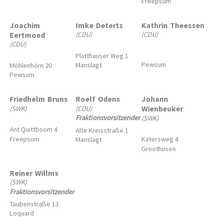
Freepsum
Joachim
Imke
Deterts
Kathrin
Theessen
Eertmoed
(CDU)
(CDU)
(CDU)
Platthauser Weg 1
Pewsum
Manslagt
Möhlenhörn 20
Pewsum
Friedhelm
Bruns
Roelf
Odens
Johann
Wienbeuker
(SWK)
(CDU)
Fraktionsvorsitzender
(SWK)
Ant Quittboom 4
Alte Kreisstraße 1
Freepsum
Katersweg 4
Manslagt
Groothusen
Reiner
Willms
(SWK)
Fraktionsvorsitzender
Taubenstraße 13
Loquard