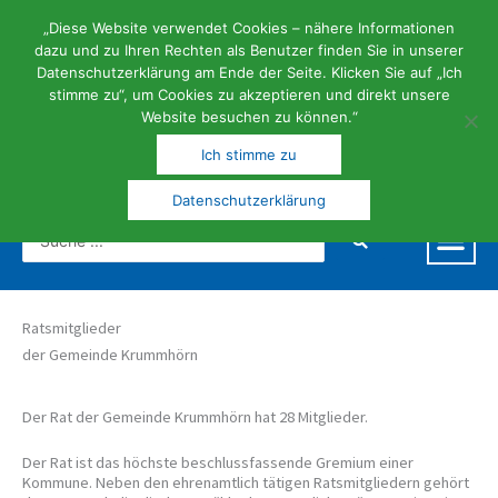
Zum
Inhalt
„Diese Website verwendet Cookies – nähere Informationen
springen
dazu und zu Ihren Rechten als Benutzer finden Sie in unserer
Datenschutzerklärung am Ende der Seite. Klicken Sie auf „Ich
stimme zu“, um Cookies zu akzeptieren und direkt unsere
Website besuchen zu können.“
FERIEN- | KUNST- UND KULTURGEMEINDE
Ich stimme zu
Datenschutzerklärung
Search
...
Ratsmitglieder
der Gemeinde Krummhörn
Der Rat der Gemeinde Krummhörn hat 28 Mitglieder.
Der Rat ist das höchste beschlussfassende Gremium einer
Kommune. Neben den ehrenamtlich tätigen Ratsmitgliedern gehört