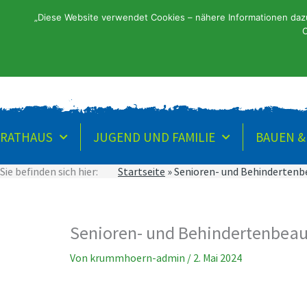
Zum
„Diese Website verwendet Cookies – nähere Informationen dazu 
Inhalt
Startsei
C
springen
RATHAUS
JUGEND UND FAMILIE
BAUEN 
Sie befinden sich hier:
Startseite
»
Senioren- und Behindertenb
Senioren- und Behindertenbeau
Von
krummhoern-admin
/
2. Mai 2024