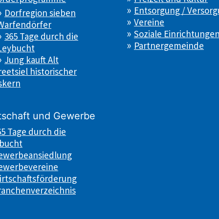
Entsorgung / Versor
Dorfregion sieben
Vereine
Warfendörfer
Soziale Einrichtunge
365 Tage durch die
Partnergemeinde
Leybucht
Jung kauft Alt
eetsiel historischer
skern
tschaft und Gewerbe
65 Tage durch die
bucht
ewerbeansiedlung
ewerbevereine
irtschaftsförderung
ranchenverzeichnis