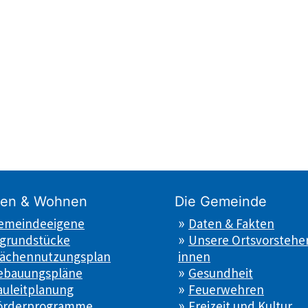
en & Wohnen
Die Gemeinde
emeindeeigene
Daten & Fakten
grundstücke
Unsere Ortsvorsteher
lächennutzungsplan
innen
ebauungspläne
Gesundheit
auleitplanung
Feuerwehren
örderprogramme
Freizeit und Kultur