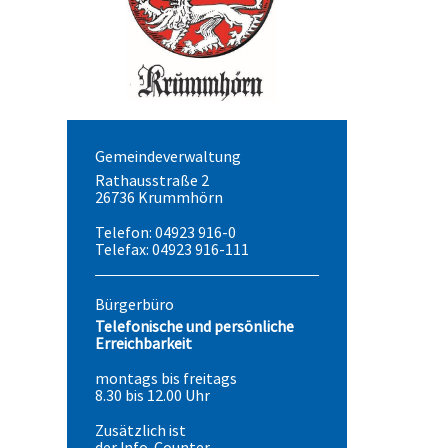
Gemeindeverwaltung
Rathausstraße 2
26736 Krummhörn
Telefon: 04923 916-0
Telefax: 04923 916-111
Bürgerbüro
Telefonische und persönliche
Erreichbarkeit
montags bis freitags
8.30 bis 12.00 Uhr
Zusätzlich ist
der Info-Counter