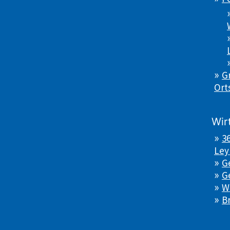
Gr
Ort
Wir
3
Ley
G
G
W
B