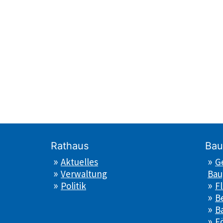
Rathaus
Bau
Aktuelles
G
Verwaltung
Bau
Politik
F
B
B
F