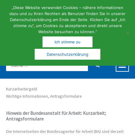
Zum
Inhalt
„Diese Website verwendet Cookies – nähere Informationen
springen
dazu und zu Ihren Rechten als Benutzer finden Sie in unserer
Datenschutzerklärung am Ende der Seite. Klicken Sie auf „Ich
stimme zu“, um Cookies zu akzeptieren und direkt unsere
Website besuchen zu können.“
FERIEN- | KUNST- UND KULTURGEMEINDE
Ich stimme zu
Datenschutzerklärung
Search
...
Kurzarbeitergeld
Wichtige Informationen, Antragsformulare
Hinweis der Bundesanstalt für Arbeit: Kurzarbeit;
Antragsformulare
Die Internetseiten der Bundesagentur für Arbeit (BA) sind derzeit