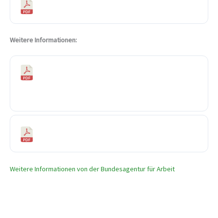
Anzeige über Arbeitsausfall
Weitere Informationen:
Hier finden Sie wichtige Information-Links für
Unternehmen
FAQ – Kurzarbeit und Qualifizierung
Weitere Informationen von der Bundesagentur für Arbeit