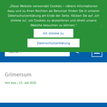
Zum
Inhalt
„Diese Website verwendet Cookies – nähere Informationen
springen
dazu und zu Ihren Rechten als Benutzer finden Sie in unserer
Datenschutzerklärung am Ende der Seite. Klicken Sie auf „Ich
stimme zu“, um Cookies zu akzeptieren und direkt unsere
Website besuchen zu können.“
FERIEN- | KUNST- UND KULTURGEMEINDE
Ich stimme zu
Datenschutzerklärung
Search
...
Grimersum
Von
was
/
15. Juli 2020