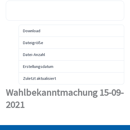
Download
Download
98
Dateigröße
167.97 KB
Datei-Anzahl
1
Erstellungsdatum
17. September 2021
Zuletzt aktualisiert
17. September 2021
Wahlbekanntmachung 15-09-
2021