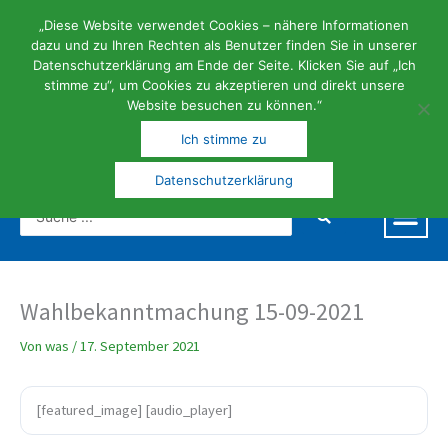
Zum
Inhalt
„Diese Website verwendet Cookies – nähere Informationen
springen
dazu und zu Ihren Rechten als Benutzer finden Sie in unserer
Datenschutzerklärung am Ende der Seite. Klicken Sie auf „Ich
stimme zu“, um Cookies zu akzeptieren und direkt unsere
Website besuchen zu können.“
FERIEN- | KUNST- UND KULTURGEMEINDE
Ich stimme zu
Datenschutzerklärung
Search
...
Wahlbekanntmachung 15-09-2021
Von
was
/
17. September 2021
[featured_image] [audio_player]