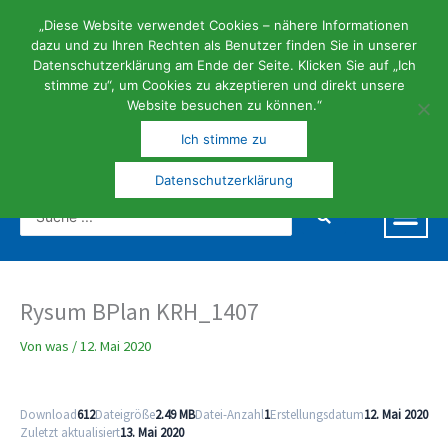
Zum
Inhalt
„Diese Website verwendet Cookies – nähere Informationen
springen
dazu und zu Ihren Rechten als Benutzer finden Sie in unserer
Datenschutzerklärung am Ende der Seite. Klicken Sie auf „Ich
stimme zu“, um Cookies zu akzeptieren und direkt unsere
Website besuchen zu können.“
FERIEN- | KUNST- UND KULTURGEMEINDE
Ich stimme zu
Datenschutzerklärung
Search
...
Rysum BPlan KRH_1407
Von
was
/
12. Mai 2020
Download
612
Dateigröße
2.49 MB
Datei-Anzahl
1
Erstellungsdatum
12. Mai 2020
Zuletzt aktualisiert
13. Mai 2020