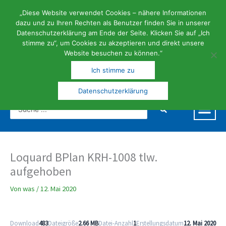
Zum
Inhalt
„Diese Website verwendet Cookies – nähere Informationen
springen
dazu und zu Ihren Rechten als Benutzer finden Sie in unserer
Datenschutzerklärung am Ende der Seite. Klicken Sie auf „Ich
stimme zu“, um Cookies zu akzeptieren und direkt unsere
Website besuchen zu können.“
FERIEN- | KUNST- UND KULTURGEMEINDE
Ich stimme zu
Datenschutzerklärung
Search
...
Loquard BPlan KRH-1008 tlw.
aufgehoben
Von
was
/
12. Mai 2020
Download
483
Dateigröße
2.66 MB
Datei-Anzahl
1
Erstellungsdatum
12. Mai 2020