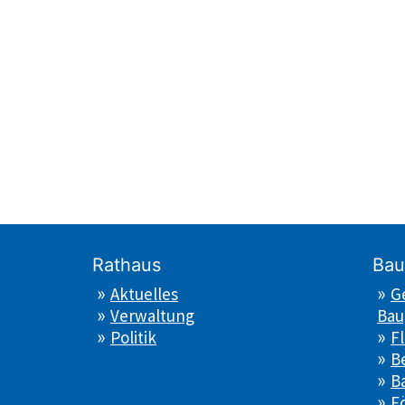
Rathaus
Bau
Aktuelles
G
Verwaltung
Bau
Politik
F
B
B
F