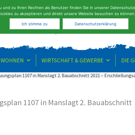
und zu Ihren Rechten als Benutzer finden Sie in unserer Datenschutzer
Search
te
Aktuelles
Wahlen
Kontakt
Stellenangebote
ookies zu akzeptieren und direkt unsere Website besuchen zu können
...
Ich stimme zu
Datenschutzerklärung
FERIEN- | KUNST- UND KULT
& WOHNEN
WIRTSCHAFT & GEWERBE
DIE 
uungsplan 1107 in Manslagt 2. Bauabschnitt 2021 – Erschließungs
gsplan 1107 in Manslagt 2. Bauabschnitt