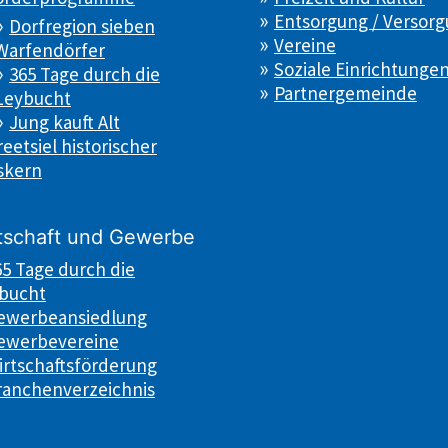
Entsorgung / Versor
Dorfregion sieben
Vereine
Warfendörfer
Soziale Einrichtunge
365 Tage durch die
Partnergemeinde
Leybucht
Jung kauft Alt
eetsiel historischer
skern
tschaft und Gewerbe
65 Tage durch die
bucht
ewerbeansiedlung
ewerbevereine
irtschaftsförderung
ranchenverzeichnis