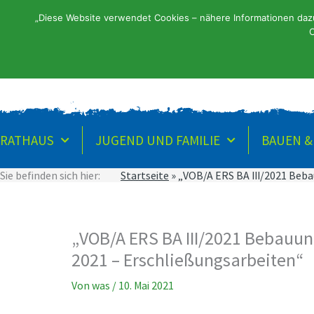
Zum
„Diese Website verwendet Cookies – nähere Informationen dazu 
Inhalt
Startsei
C
springen
RATHAUS
JUGEND UND FAMILIE
BAUEN 
Sie befinden sich hier:
Startseite
»
„VOB/A ERS BA III/2021 Beba
„VOB/A ERS BA III/2021 Bebauun
2021 – Erschließungsarbeiten“
Von
was
/
10. Mai 2021