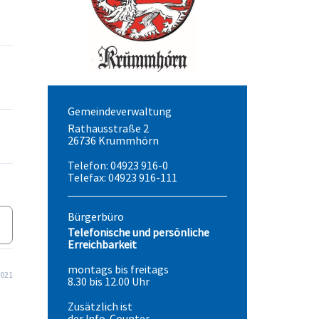
Gemeindeverwaltung
Rathausstraße 2
26736 Krummhörn
Telefon: 04923 916-0
Telefax: 04923 916-111
Bürgerbüro
Telefonische und persönliche
Erreichbarkeit
montags bis freitags
2021
8.30 bis 12.00 Uhr
Zusätzlich ist
der Info-Counter