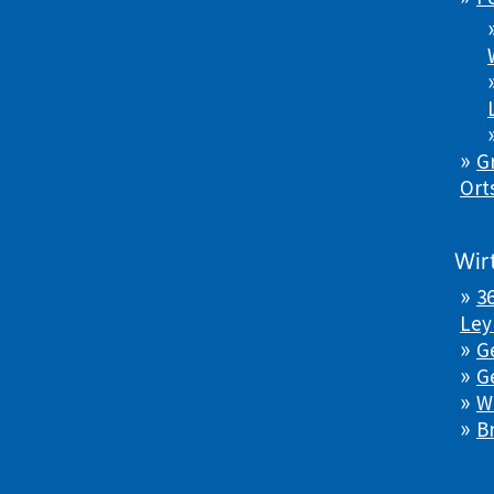
Gr
Ort
Wir
3
Ley
G
G
W
B