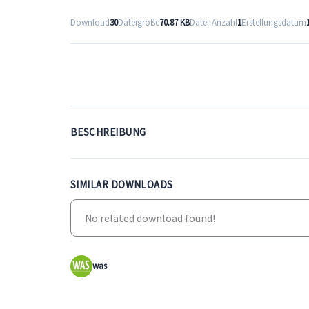
Download
30
Dateigröße
70.87 KB
Datei-Anzahl
1
Erstellungsdatum
BESCHREIBUNG
SIMILAR DOWNLOADS
No related download found!
was