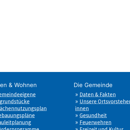
en & Wohnen
Die Gemeinde
emeindeeigene
Daten & Fakten
grundstücke
Unsere Ortsvorsteher
lächennutzungsplan
innen
ebauungspläne
Gesundheit
auleitplanung
Feuerwehren
örderprogramme
Freizeit und Kultur