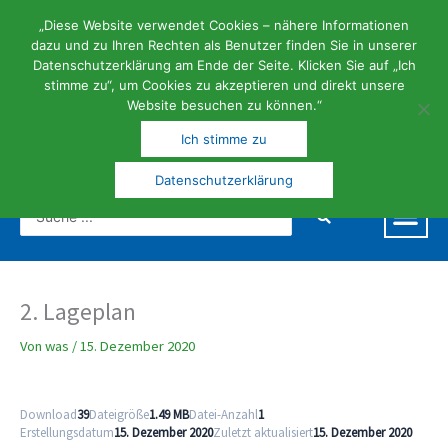
Zum
Inhalt
„Diese Website verwendet Cookies – nähere Informationen
springen
dazu und zu Ihren Rechten als Benutzer finden Sie in unserer
Datenschutzerklärung am Ende der Seite. Klicken Sie auf „Ich
stimme zu“, um Cookies zu akzeptieren und direkt unsere
Website besuchen zu können.“
FERIEN- | KUNST- UND KULTURGEMEINDE
Ich stimme zu
Datenschutzerklärung
Search
...
2. Lageplan
Von
was
/
15. Dezember 2020
Download
39
Dateigröße
1.49 MB
Datei-Anzahl
1
Erstellungsdatum
15. Dezember 2020
Zuletzt aktualisiert
15. Dezember 2020