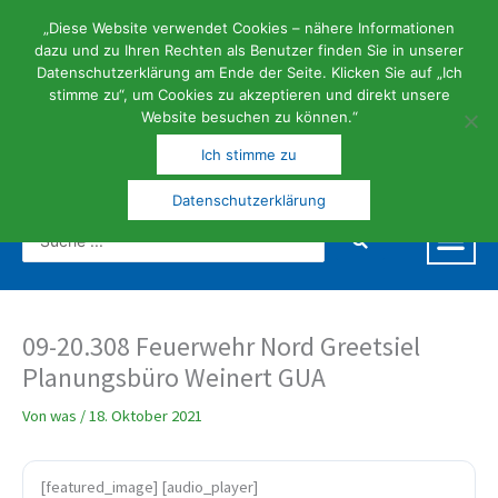
Zum
Inhalt
„Diese Website verwendet Cookies – nähere Informationen
springen
dazu und zu Ihren Rechten als Benutzer finden Sie in unserer
Datenschutzerklärung am Ende der Seite. Klicken Sie auf „Ich
stimme zu“, um Cookies zu akzeptieren und direkt unsere
Website besuchen zu können.“
FERIEN- | KUNST- UND KULTURGEMEINDE
Ich stimme zu
Datenschutzerklärung
Search
...
09-20.308 Feuerwehr Nord Greetsiel
Planungsbüro Weinert GUA
Von
was
/
18. Oktober 2021
[featured_image] [audio_player]