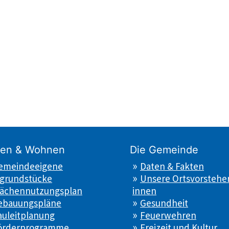
en & Wohnen
Die Gemeinde
emeindeeigene
Daten & Fakten
grundstücke
Unsere Ortsvorsteher
lächennutzungsplan
innen
ebauungspläne
Gesundheit
auleitplanung
Feuerwehren
örderprogramme
Freizeit und Kultur