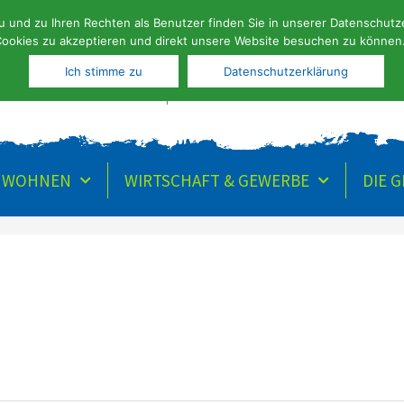
und zu Ihren Rechten als Benutzer finden Sie in unserer Datenschutzer
Search
te
Aktuelles
Wahlen
Kontakt
Stellenangebote
ookies zu akzeptieren und direkt unsere Website besuchen zu können
...
Ich stimme zu
Datenschutzerklärung
FERIEN- | KUNST- UND KULT
& WOHNEN
WIRTSCHAFT & GEWERBE
DIE 