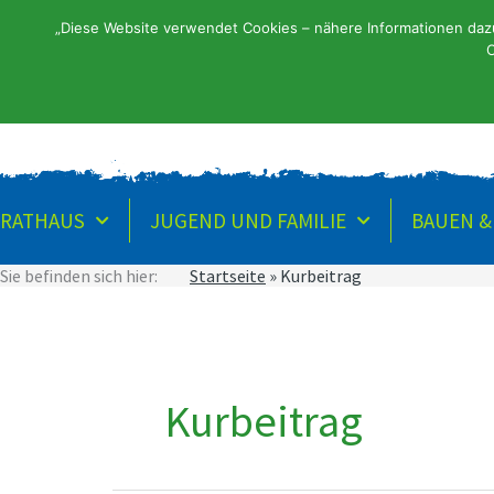
Zum
„Diese Website verwendet Cookies – nähere Informationen dazu 
Inhalt
Startsei
C
springen
RATHAUS
JUGEND UND FAMILIE
BAUEN 
Sie befinden sich hier:
Startseite
»
Kurbeitrag
Suchen
nach:
Kurbeitrag