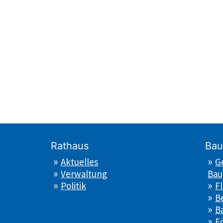
Rathaus
Bau
Aktuelles
G
Verwaltung
Bau
Politik
F
B
B
F