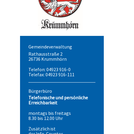
Gemeindeverwaltung
Rathausstraße 2
26736 Krummhörn
Telefon: 04923 916-0
Telefax: 04923 916-111
Bürgerbüro
Telefonische und persönliche
Erreichbarkeit
montags bis freitags
8.30 bis 12.00 Uhr
Zusätzlich ist
der Info-Counter