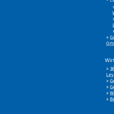
Gr
Ort
Wir
3
Ley
G
G
W
B