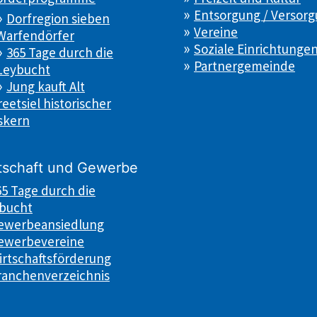
Entsorgung / Versor
Dorfregion sieben
Vereine
Warfendörfer
Soziale Einrichtunge
365 Tage durch die
Partnergemeinde
Leybucht
Jung kauft Alt
eetsiel historischer
skern
tschaft und Gewerbe
65 Tage durch die
bucht
ewerbeansiedlung
ewerbevereine
irtschaftsförderung
ranchenverzeichnis