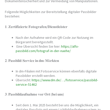
Dokumentensicherheit und zur Vermeidung von Manipulationen.
Folgende Möglichkeiten zur Bereitstellung digitaler Passbilder
bestehen:
𝟏. 𝐙𝐞𝐫𝐭𝐢𝐟𝐢𝐳𝐢𝐞𝐫𝐭𝐞 𝐅𝐨𝐭𝐨𝐠𝐫𝐚𝐟𝐞𝐧/𝐃𝐢𝐞𝐧𝐬𝐭𝐥𝐞𝐢𝐬𝐭𝐞𝐫
Nach der Aufnahme wird ein QR-Code zur Nutzung im
Bürgeramt bereitgestellt.
Eine Übersicht finden Sie hier:
https://alfo-
passbild.com/fotograf-in-der-naehe/
𝟐. 𝐏𝐚𝐬𝐬𝐛𝐢𝐥𝐝-𝐒𝐞𝐫𝐯𝐢𝐜𝐞 𝐢𝐧 𝐝𝐦-𝐌ä𝐫𝐤𝐭𝐞𝐧
In dm-Filialen mit Fotoservice können ebenfalls digitale
Passbilder erstellt werden.
Übersicht:
https://www.dm.de/…/fotoservice/passbild-
service-51462
𝟑. 𝐏𝐚𝐬𝐬𝐛𝐢𝐥𝐝𝐚𝐮𝐟𝐧𝐚𝐡𝐦𝐞 𝐯𝐨𝐫 𝐎𝐫𝐭 (𝐛𝐞𝐢 𝐮𝐧𝐬)
Seit dem 1. Mai 2025 besteht bei uns die Möglichkeit, ein
digitales Passfoto mit einem Lichtbildaufnahmesystem zu