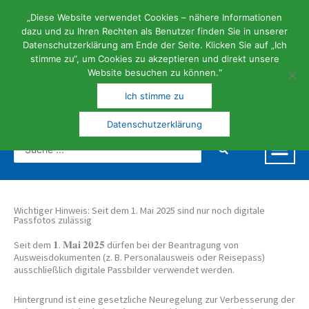
Zum
Inhalt
„Diese Website verwendet Cookies – nähere Informationen
springen
dazu und zu Ihren Rechten als Benutzer finden Sie in unserer
Datenschutzerklärung am Ende der Seite. Klicken Sie auf „Ich
stimme zu“, um Cookies zu akzeptieren und direkt unsere
Website besuchen zu können.“
FERIEN- | KUNST- UND KULTURGEMEINDE
Ich stimme zu
Datenschutzerklärung
Search
...
Wichtiger Hinweis: Seit dem 1. Mai 2025 sind nur noch digitale
Passfotos zulässig
Seit dem 𝟏. 𝐌𝐚𝐢 𝟐𝟎𝟐𝟓 dürfen bei der Beantragung von
Ausweisdokumenten (z. B. Personalausweis oder Reisepass)
ausschließlich digitale Passbilder verwendet werden.
Hintergrund ist eine gesetzliche Neuregelung zur Verbesserung der